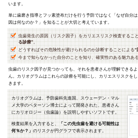
います。
単に歯磨き指導とフッ素塗布だけを行う予防ではなく「なぜ自分は
因は何なのか？」を知ることが大切と考えています。
虫歯発生の原因（リスク因子）をカリエスリスク検査するこ
る診療”
。
どうすればその危険性が避けられるのか診断することによる
今まで知らなかった自分のことを知り、確実性のある魅力あ
虫歯のリスク因子が見つかっても、それを患者さんが理解できるよ
ん。カリオグラムはこれらの診療を可能にし、カリエスリスクをし
きます。
カリオグラムは、予防歯科先進国、スウェーデン・マル
メ大学のペターソン博士によって開発された、患者さん
にカリオロジー（虫歯論）を説明しやすいソフトです。
検査結果を入力すると、
「この先虫歯を避ける可能性は
何％か？」
のリスクが円グラフで表示されます。