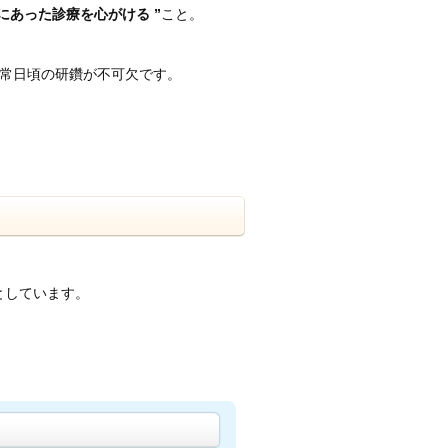
にあった診療を心がける ”
こと。
常日頃の研鑽が不可欠です。
としています。